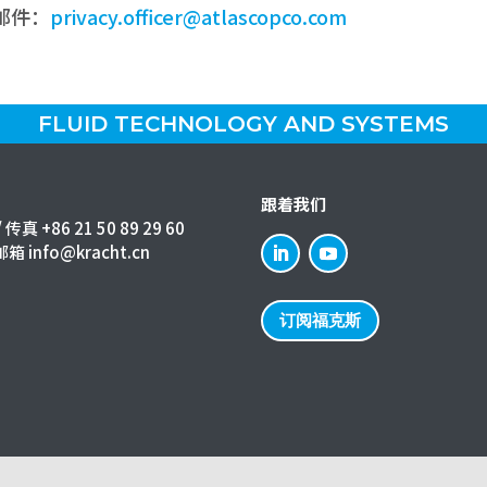
邮件：
privacy.officer@atlascopco.com
FLUID TECHNOLOGY AND SYSTEMS
跟着我们
 传真 +86 21 50 89 29 60
箱 info@kracht.cn
订阅福克斯